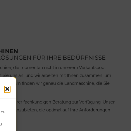
HINEN
ÖSUNGEN FÜR IHRE BEDÜRFNISSE
chine, die momentan nicht in unserem Verkaufspool
en Sie uns an, und wir arbeiten mit Ihnen zusammen, um
emeinsam finden wir genau die Landmaschine, die Sie
 mit unserer fachkundigen Beratung zur Verfügung. Unser
aschine anzubieten, die optimal auf Ihre Anforderungen
en.
du