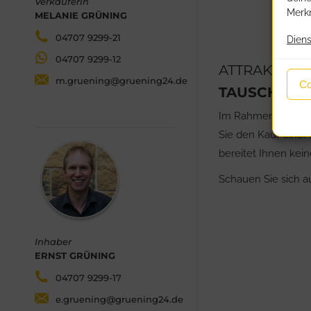
Verkäuferin
Merkm
MELANIE GRÜNING
04707 9299-21
Diens
04707 9299-12
ATTRAKTIVE
m.gruening@gruening24.de
Co
TAUSCHEN S
Im Rahmen unseres 
Sie den Kauf einer
bereitet Ihnen kei
Schauen Sie sich a
Inhaber
ERNST GRÜNING
04707 9299-17
e.gruening@gruening24.de