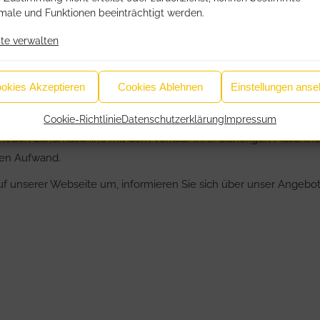
ale und Funktionen beeinträchtigt werden.
te verwalten
 ANGEBOTE MIT INZAHLUNGNAHME:
okies Akzeptieren
Cookies Ablehnen
Einstellungen ans
IE ALT GEGEN NEU!
Verkaufsgeschäfts besteht selbstverständlich auch die Möglichk
Cookie-Richtlinie
Datenschutzerklärung
Impressum
 neuen Landmaschine mit dem Verkauf Ihrer bisherigen Maschine
nen Aufwand.
uf unserer Webseite um, informieren Sie sich über unser Angebot