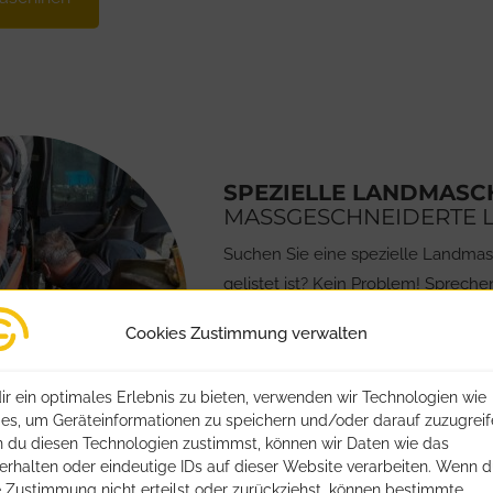
SPEZIELLE LANDMASC
MASSGESCHNEIDERTE L
Suchen Sie eine spezielle Landmas
gelistet ist? Kein Problem! Sprech
eine passende Lösung zu finden. G
Cookies Zustimmung verwalten
brauchen.
Wir stehen Ihnen dabei persönlich
r ein optimales Erlebnis zu bieten, verwenden wir Technologien wie
Ziel ist es, Ihnen genau die Landm
es, um Geräteinformationen zu speichern und/oder darauf zuzugreif
zugeschnitten ist.
 du diesen Technologien zustimmst, können wir Daten wie das
erhalten oder eindeutige IDs auf dieser Website verarbeiten. Wenn 
 Zustimmung nicht erteilst oder zurückziehst, können bestimmte