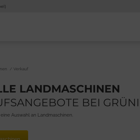
el)
er:
inen
Verkauf
LLE LAND­MASCHINEN
FS­ANGEBOTE BEI GRÜN
e eine Auswahl an Landmaschinen.
aschinen