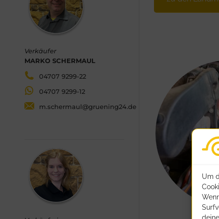
Verkäufer
MARKO SCHERMAUL
04707 9299-22
04707 9299-12
m.schermaul@gruening24.de
Um di
Cooki
Wenn
Surfv
deine