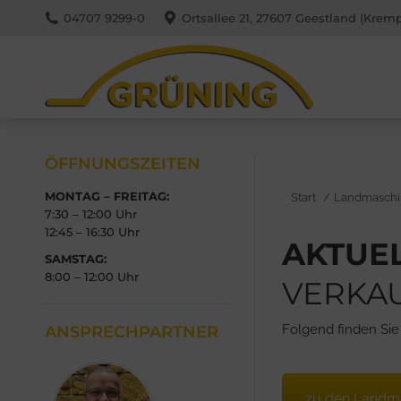
04707 9299-0
Ortsallee 21, 27607 Geestland (Kremp
ÖFFNUNGSZEITEN
MONTAG – FREITAG:
Sie befinden sich hi
Start
Landmasch
7:30 – 12:00 Uhr
12:45 – 16:30 Uhr
AKTUE
SAMSTAG:
8:00 – 12:00 Uhr
VERKAU
Folgend finden Si
ANSPRECHPARTNER
zu den Landm