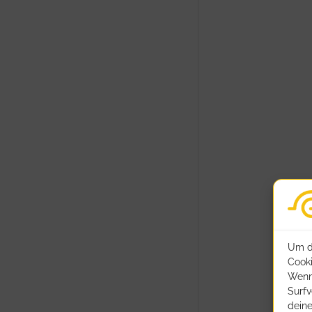
Um di
Cooki
Wenn
Surfv
deine