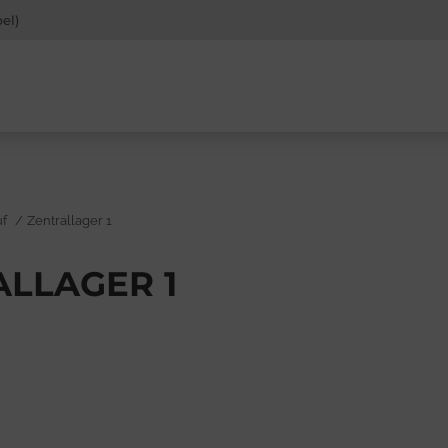
el)
er:
f
Zentrallager 1
LLAGER 1