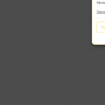
Merkm
Diens
Co