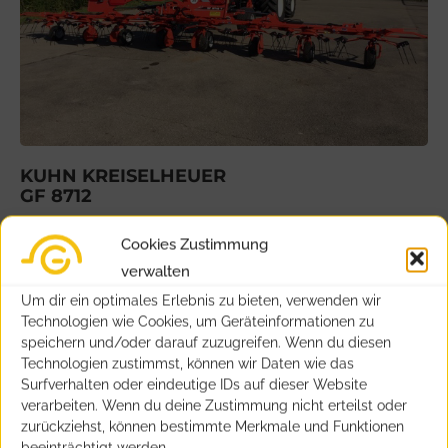
KUHN KREISELHEUER
GF 8712
Arbeitsbreite 8,70m
Cookies Zustimmung
Kreiselanzahl 8
verwalten
Zinkenarme pro Kreisel 6
Um dir ein optimales Erlebnis zu bieten, verwenden wir
hydr. Vorgewendeaushebung
Technologien wie Cookies, um Geräteinformationen zu
1 DW
speichern und/oder darauf zuzugreifen. Wenn du diesen
Dreipunktanbau
Technologien zustimmst, können wir Daten wie das
Surfverhalten oder eindeutige IDs auf dieser Website
verarbeiten. Wenn du deine Zustimmung nicht erteilst oder
zurückziehst, können bestimmte Merkmale und Funktionen
beeinträchtigt werden.