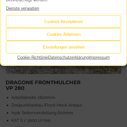
Dienste verwalten
Cookies Akzeptieren
Cookies Ablehnen
Einstellungen ansehen
Cookie-Richtlinie
Datenschutzerklärung
Impressum
DRAGONE FRONTMULCHER
VP 280
Arbeitsbreite 2800mm
Dreipunktanbau (Front-Heck Anbau)
hydr. Seitenverstellung 600mm
KAT II / 1000 U/min