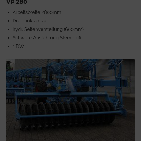
VP 280
Arbeitsbreite 2800mm
Dreipunktanbau
hydr. Seitenverstellung (600mm)
Schwere Ausführung Sternprofil
1 DW