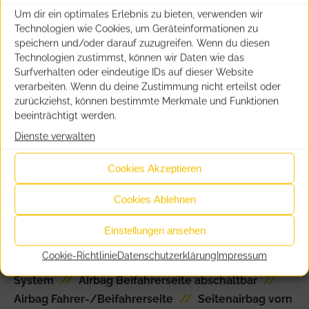
Rückfahrkamera mit 180° Umgebungsansicht
//
Um dir ein optimales Erlebnis zu bieten, verwenden wir
Navigationssystem i-Connect Advanced
//
USB-
Technologien wie Cookies, um Geräteinformationen zu
Anschluss
//
Radioempfang digital (DAB+)
//
speichern und/oder darauf zuzugreifen. Wenn du diesen
aktiver Notbrems-Assistent (ASB Plus)
//
aktiver
Technologien zustimmst, können wir Daten wie das
Surfverhalten oder eindeutige IDs auf dieser Website
Spurassistent (Lenkunterstützung)
//
verarbeiten. Wenn du deine Zustimmung nicht erteilst oder
Spurwechsel-/Totwinkel-Assistent (SAM)
//
zurückziehst, können bestimmte Merkmale und Funktionen
Matrix-LED-Scheinwerfer
//
Tagfahrlicht LED
//
beeinträchtigt werden.
Scheibenwischer mit Regensensor
//
Dienste verwalten
Außenspiegel elektr. anklappbar
//
Außenspiegel
Cookies Akzeptieren
elektr. verstell- und heizbar, beide
//
Kollisionswarnsystem (RCTA)
//
Cookies Ablehnen
Einschaltautomatik für Fahrlicht
//
Lenkrad mit
Schaltwippen/-tasten
//
Lenkrad mit
Einstellungen ansehen
Multifunktion
//
Lenkrad heizbar
//
Lederlenkrad
Cookie-Richtlinie
Datenschutzerklärung
Impressum
//
Zentralverriegelung / Startanlage Keyless
System
//
Airbag Beifahrerseite abschaltbar
//
Airbag Fahrer-/Beifahrerseite
//
Seitenairbag vorn