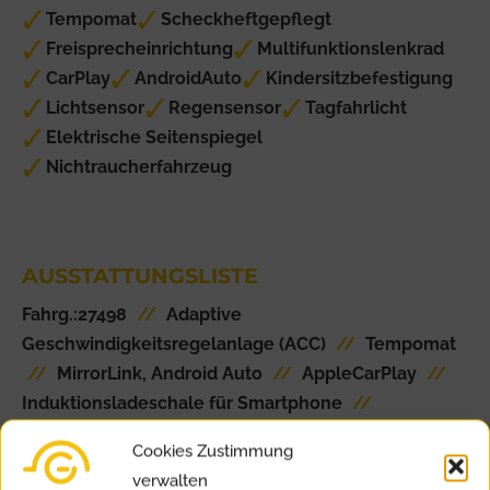
Tempomat
Scheckheftgepflegt
Freisprecheinrichtung
Multifunktionslenkrad
CarPlay
AndroidAuto
Kindersitzbefestigung
Lichtsensor
Regensensor
Tagfahrlicht
Elektrische Seitenspiegel
Nichtraucherfahrzeug
AUSSTATTUNGSLISTE
Fahrg.:27498
//
Adaptive
Geschwindigkeitsregelanlage (ACC)
//
Tempomat
//
MirrorLink, Android Auto
//
AppleCarPlay
//
Induktionsladeschale für Smartphone
//
Sitzheizung vorne
//
Klimaautomatik (2 Zonen)
//
Cookies Zustimmung
Einparkhilfe hinten
//
Einparkhilfe vorn
//
verwalten