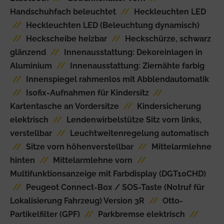
Handschuhfach beleuchtet
//
Heckleuchten LED
//
Heckleuchten LED (Beleuchtung dynamisch)
//
Heckscheibe heizbar
//
Heckschürze, schwarz
glänzend
//
Innenausstattung: Dekoreinlagen in
Aluminium
//
Innenausstattung: Ziernähte farbig
//
Innenspiegel rahmenlos mit Abblendautomatik
//
Isofix-Aufnahmen für Kindersitz
//
Kartentasche an Vordersitze
//
Kindersicherung
elektrisch
//
Lendenwirbelstütze Sitz vorn links,
verstellbar
//
Leuchtweitenregelung automatisch
//
Sitze vorn höhenverstellbar
//
Mittelarmlehne
hinten
//
Mittelarmlehne vorn
//
Multifunktionsanzeige mit Farbdisplay (DGT10CHD)
//
Peugeot Connect-Box / SOS-Taste (Notruf für
Lokalisierung Fahrzeug) Version 3R
//
Otto-
Partikelfilter (GPF)
//
Parkbremse elektrisch
//