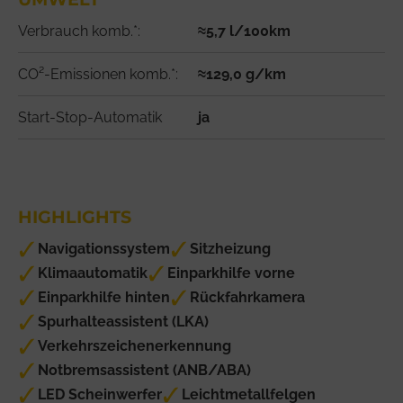
Verbrauch komb.*:
≈5,7 l/100km
CO²-Emissionen komb.*:
≈129,0 g/km
Start-Stop-Automatik
ja
HIGHLIGHTS
Navigationssystem
Sitzheizung
Klimaautomatik
Einparkhilfe vorne
Einparkhilfe hinten
Rückfahrkamera
Spurhalteassistent (LKA)
Verkehrszeichenerkennung
Notbremsassistent (ANB/ABA)
LED Scheinwerfer
Leichtmetallfelgen