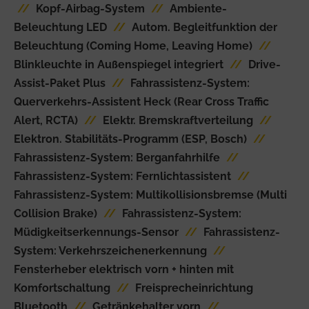
//
Kopf-Airbag-System
//
Ambiente-
Beleuchtung LED
//
Autom. Begleitfunktion der
Beleuchtung (Coming Home, Leaving Home)
//
Blinkleuchte in Außenspiegel integriert
//
Drive-
Assist-Paket Plus
//
Fahrassistenz-System:
Querverkehrs-Assistent Heck (Rear Cross Traffic
Alert, RCTA)
//
Elektr. Bremskraftverteilung
//
Elektron. Stabilitäts-Programm (ESP, Bosch)
//
Fahrassistenz-System: Berganfahrhilfe
//
Fahrassistenz-System: Fernlichtassistent
//
Fahrassistenz-System: Multikollisionsbremse (Multi
Collision Brake)
//
Fahrassistenz-System:
Müdigkeitserkennungs-Sensor
//
Fahrassistenz-
System: Verkehrszeichenerkennung
//
Fensterheber elektrisch vorn + hinten mit
Komfortschaltung
//
Freisprecheinrichtung
Bluetooth
//
Getränkehalter vorn
//