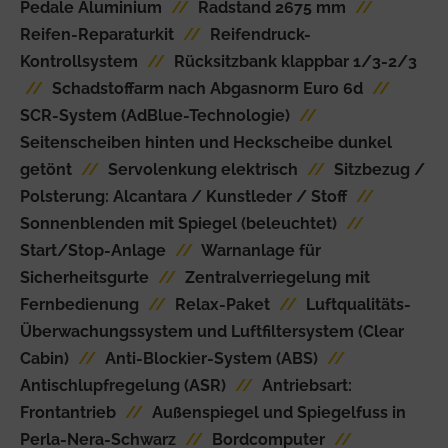
Pedale Aluminium
//
Radstand 2675 mm
//
Reifen-Reparaturkit
//
Reifendruck-
Kontrollsystem
//
Rücksitzbank klappbar 1/3-2/3
//
Schadstoffarm nach Abgasnorm Euro 6d
//
SCR-System (AdBlue-Technologie)
//
Seitenscheiben hinten und Heckscheibe dunkel
getönt
//
Servolenkung elektrisch
//
Sitzbezug /
Polsterung: Alcantara / Kunstleder / Stoff
//
Sonnenblenden mit Spiegel (beleuchtet)
//
Start/Stop-Anlage
//
Warnanlage für
Sicherheitsgurte
//
Zentralverriegelung mit
Fernbedienung
//
Relax-Paket
//
Luftqualitäts-
Überwachungssystem und Luftfiltersystem (Clear
Cabin)
//
Anti-Blockier-System (ABS)
//
Antischlupfregelung (ASR)
//
Antriebsart:
Frontantrieb
//
Außenspiegel und Spiegelfuss in
Perla-Nera-Schwarz
//
Bordcomputer
//