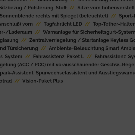
Sitzbezug / Polsterung: Stoff
//
Sitze vorn höhenverstel
Sonnenblende rechts mit Spiegel (beleuchtet)
//
Sport-
Anschluß) vorn
//
Tagfahrlicht LED
//
Top-Tether-Halter
fer-/Laderaum
//
Warnanlage für Sicherheitsgurt-Syste
glasung
//
Zentralverriegelung / Startanlage Keyless G
nd Türsicherung
//
Ambiente-Beleuchtung Smart Ambie
gs-System
//
Fahrassistenz-Paket L
//
Fahrassistenz-Sys
egelung (ACC / PCC) mit vorausschauender Geschw.-Rege
spark-Assistent, Spurwechselassistent und Ausstiegswarn
otrad
//
Vision-Paket Plus