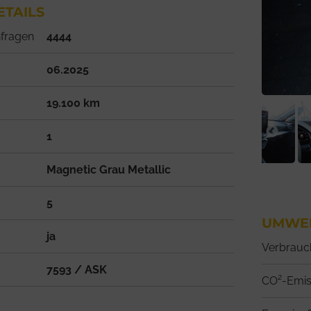
TAILS
nfragen
4444
06.2025
19.100 km
1
Magnetic Grau Metallic
5
UMWE
ja
Verbrauc
7593 / ASK
CO²-Emis