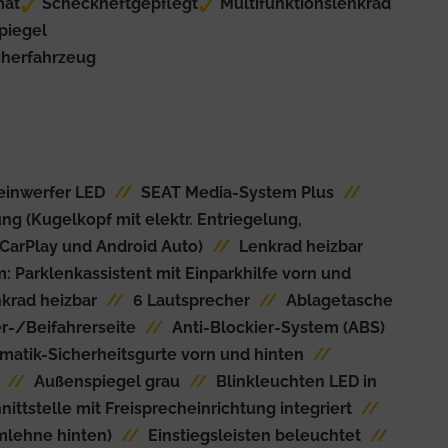
at
Scheckheftgepflegt
Multifunktionslenkrad
piegel
cherfahrzeug
einwerfer LED
//
SEAT Media-System Plus
//
g (Kugelkopf mit elektr. Entriegelung,
e CarPlay und Android Auto)
//
Lenkrad heizbar
: Parklenkassistent mit Einparkhilfe vorn und
krad heizbar
//
6 Lautsprecher
//
Ablagetasche
er-/Beifahrerseite
//
Anti-Blockier-System (ABS)
matik-Sicherheitsgurte vorn und hinten
//
//
Außenspiegel grau
//
Blinkleuchten LED in
ittstelle mit Freisprecheinrichtung integriert
//
mlehne hinten)
//
Einstiegsleisten beleuchtet
//