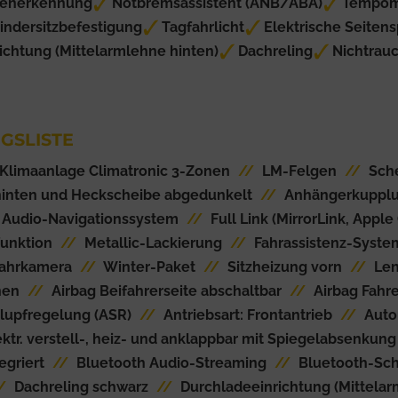
henerkennung
Notbremsassistent (ANB/ABA)
Tempom
indersitzbefestigung
Tagfahrlicht
Elektrische Seitens
ichtung (Mittelarmlehne hinten)
Dachreling
Nichtrau
GSLISTE
Klimaanlage Climatronic 3-Zonen
//
LM-Felgen
//
Sch
hinten und Heckscheibe abgedunkelt
//
Anhängerkupplun
Audio-Navigationssystem
//
Full Link (MirrorLink, Appl
funktion
//
Metallic-Lackierung
//
Fahrassistenz-System
ahrkamera
//
Winter-Paket
//
Sitzheizung vorn
//
Len
nen
//
Airbag Beifahrerseite abschaltbar
//
Airbag Fahr
lupfregelung (ASR)
//
Antriebsart: Frontantrieb
//
Auto
ktr. verstell-, heiz- und anklappbar mit Spiegelabsenkung
egriert
//
Bluetooth Audio-Streaming
//
Bluetooth-Schn
/
Dachreling schwarz
//
Durchladeeinrichtung (Mittelar