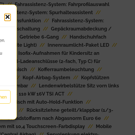
C)
//
Fahrassistenz-System: Fahrprofilauswahl
ahrassistenz-System: Spurhalteassistent
//
-Notbremsfunktion
//
Fahrassistenz-System:
 Komfortschaltung
//
Gepäckraumabdeckung /
nzer
//
Getriebe 6-Gang
//
Handschuhfach
en.
(Infinite Light)
//
Innenraumlicht-Paket LED
//
LED
//
Isofix-Aufnahmen für Kindersitz an
du
//
USB-Ladeanschlüsse (2-fach, Typ C) für
lektronisch
//
Kofferraumbeleuchtung
//
 Zoll)
//
Kopf-Airbag-System
//
Kopfstützen
rausnehmbar
//
Lendenwirbelstütze Sitz vorn links
1,5 Ltr. - 110 kW 16V TSI ACT
//
ehen
 elektrisch mit Auto-Hold-Funktion
//
Anzeige
//
Rücksitzlehne geteilt/klappbar (1/3-
//
Schadstoffarm nach Abgasnorm Euro 6e
//
em mit 10,4 Touchscreen-Farbdisplay
//
Mobile
(Central Airbag)
//
Servolenkung elektro-