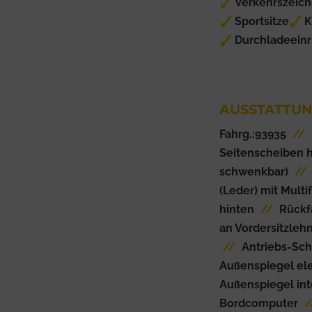
Verkehrszeic
Sportsitze
K
Durchladeeinr
AUSSTATTUN
Fahrg.:93935
//
Seitenscheiben 
schwenkbar)
//
(Leder) mit Multi
hinten
//
Rückf
an Vordersitzleh
//
Antriebs-Sch
Außenspiegel ele
Außenspiegel int
Bordcomputer
/