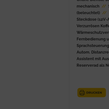
mechanisch
//
(beleuchtet)
//
Steckdose (12V-
Verzurrösen Kof
Wärmeschutzver
Fernbedienung u
Sprachsteuerun
Autom. Distanzr
Assistent mit Au
Reserverad als N