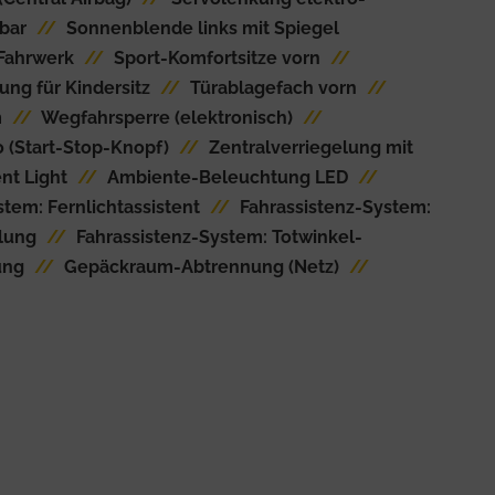
lbar
//
Sonnenblende links mit Spiegel
Fahrwerk
//
Sport-Komfortsitze vorn
//
ung für Kindersitz
//
Türablagefach vorn
//
m
//
Wegfahrsperre (elektronisch)
//
o (Start-Stop-Knopf)
//
Zentralverriegelung mit
nt Light
//
Ambiente-Beleuchtung LED
//
tem: Fernlichtassistent
//
Fahrassistenz-System:
lung
//
Fahrassistenz-System: Totwinkel-
ung
//
Gepäckraum-Abtrennung (Netz)
//