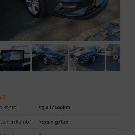
LT
h komb.*:
≈5,8 l/100km
sionen komb.*:
≈133,0 g/km