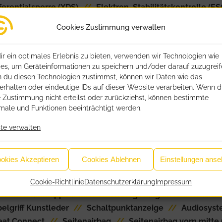
ferentialsperre (XDS)
//
Elektron. Stabilitätskontrolle (ES
le)
//
Fahrassistenz-System: Müdigkeitserkennung
//
F
Cookies Zustimmung verwalten
stem: Umfeldbeobachtungssystem (Front assist) mit City
nerkennung
//
Fensterheber elektrisch vorn + hinten mit
r ein optimales Erlebnis zu bieten, verwenden wir Technologien wie
indigkeits-Regelanlage (Tempomat) inkl. Geschw.-Begre
es, um Geräteinformationen zu speichern und/oder darauf zuzugreif
eckleuchten LED
//
Heckleuchten Voll-LED mit Lichtband 
 du diesen Technologien zustimmst, können wir Daten wie das
tung vorn LED
//
Ambiente-Beleuchtung Mittelkonsole 
erhalten oder eindeutige IDs auf dieser Website verarbeiten. Wenn 
 Zustimmung nicht erteilst oder zurückziehst, können bestimmte
sserie: 5-türig
//
USB-Schnittstelle vorn (2-fach, Typ C)
ale und Funktionen beeinträchtigt werden.
ittelarmlehne vorn
//
Heizungsregelung automatisch / e
igital (virtual cockpit)
//
Kombiinstrument digital (10,25
te verwalten
/
Kopfstützen vorn
//
Laderaumboden variabel und he
eseleuchten vorn und hinten
//
Modellpflege
//
Motor 
okies Akzeptieren
Cookies Ablehnen
Einstellungen ans
r LED mit Abbiegelicht
//
Notrufsystem
//
Parkbremse
ital (DAB+)
//
Reifen-Reparaturset
//
Reifenkontroll-
Cookie-Richtlinie
Datenschutzerklärung
Impressum
zlehnen umklappbar mit Fernentriegelung im Kofferraum
lgriff Kunstleder
//
Schaltpunktanzeige
//
Audiosyst
eat Connect
//
Seitenairbag
//
Seitenairbag vorn mitte 