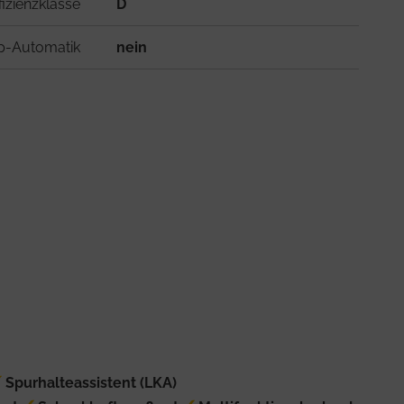
fizienzklasse
D
op-Automatik
nein
Spurhalteassistent (LKA)