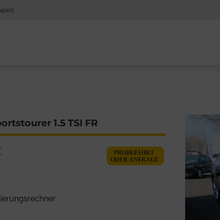
mpel)
rtstourer 1.5 TSI FR
€
ierungsrechner