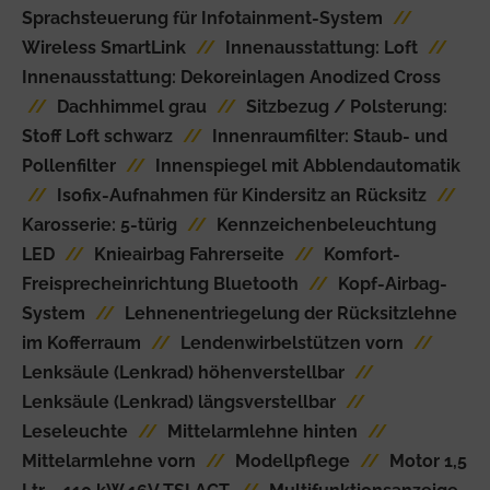
Sprachsteuerung für Infotainment-System
//
Wireless SmartLink
//
Innenausstattung: Loft
//
Innenausstattung: Dekoreinlagen Anodized Cross
//
Dachhimmel grau
//
Sitzbezug / Polsterung:
Stoff Loft schwarz
//
Innenraumfilter: Staub- und
Pollenfilter
//
Innenspiegel mit Abblendautomatik
//
Isofix-Aufnahmen für Kindersitz an Rücksitz
//
Karosserie: 5-türig
//
Kennzeichenbeleuchtung
LED
//
Knieairbag Fahrerseite
//
Komfort-
Freisprecheinrichtung Bluetooth
//
Kopf-Airbag-
System
//
Lehnenentriegelung der Rücksitzlehne
im Kofferraum
//
Lendenwirbelstützen vorn
//
Lenksäule (Lenkrad) höhenverstellbar
//
Lenksäule (Lenkrad) längsverstellbar
//
Leseleuchte
//
Mittelarmlehne hinten
//
Mittelarmlehne vorn
//
Modellpflege
//
Motor 1,5