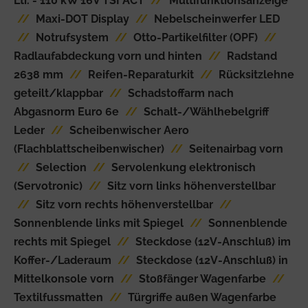
Ltr. - 110 kW 16V TSI ACT
//
Multifunktionsanzeige
//
Maxi-DOT Display
//
Nebelscheinwerfer LED
//
Notrufsystem
//
Otto-Partikelfilter (OPF)
//
Radlaufabdeckung vorn und hinten
//
Radstand
2638 mm
//
Reifen-Reparaturkit
//
Rücksitzlehne
geteilt/klappbar
//
Schadstoffarm nach
Abgasnorm Euro 6e
//
Schalt-/Wählhebelgriff
Leder
//
Scheibenwischer Aero
(Flachblattscheibenwischer)
//
Seitenairbag vorn
//
Selection
//
Servolenkung elektronisch
(Servotronic)
//
Sitz vorn links höhenverstellbar
//
Sitz vorn rechts höhenverstellbar
//
Sonnenblende links mit Spiegel
//
Sonnenblende
rechts mit Spiegel
//
Steckdose (12V-Anschluß) im
Koffer-/Laderaum
//
Steckdose (12V-Anschluß) in
Mittelkonsole vorn
//
Stoßfänger Wagenfarbe
//
Textilfussmatten
//
Türgriffe außen Wagenfarbe