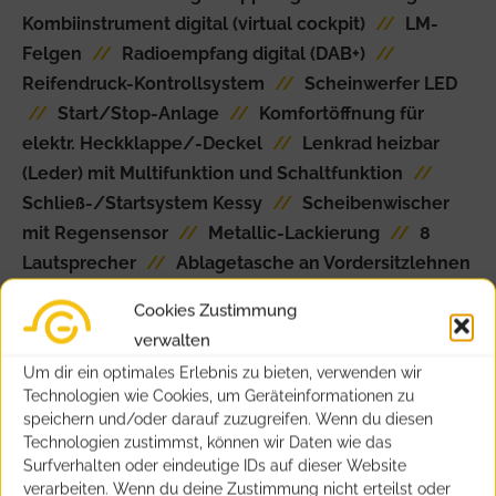
Kombiinstrument digital (virtual cockpit)
//
LM-
Felgen
//
Radioempfang digital (DAB+)
//
Reifendruck-Kontrollsystem
//
Scheinwerfer LED
//
Start/Stop-Anlage
//
Komfortöffnung für
elektr. Heckklappe/-Deckel
//
Lenkrad heizbar
(Leder) mit Multifunktion und Schaltfunktion
//
Schließ-/Startsystem Kessy
//
Scheibenwischer
mit Regensensor
//
Metallic-Lackierung
//
8
Lautsprecher
//
Ablagetasche an Vordersitzlehnen
//
Airbag Fahrer-/Beifahrerseite
//
Anti-Blockier-
Cookies Zustimmung
System (ABS)
//
Antriebs-Schlupfregelung (ASR)
verwalten
//
Antriebsart: Frontantrieb
//
Audiosystem
Um dir ein optimales Erlebnis zu bieten, verwenden wir
Swing mit Touchscreen
//
Außenspiegel elektr.
Technologien wie Cookies, um Geräteinformationen zu
verstell-, heiz- und anklappbar, mit
speichern und/oder darauf zuzugreifen. Wenn du diesen
Abblendautomatik
//
Außenspiegel Wagenfarbe
Technologien zustimmst, können wir Daten wie das
Surfverhalten oder eindeutige IDs auf dieser Website
//
Bremsassistent
//
Dachreling
//
Elektron.
verarbeiten. Wenn du deine Zustimmung nicht erteilst oder