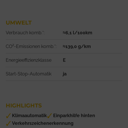
UMWELT
Verbrauch komb.*:
≈6,1 l/100km
CO²-Emissionen komb.*:
≈139,0 g/km
Energieeffizienzklasse
E
Start-Stop-Automatik
ja
HIGHLIGHTS
Klimaautomatik
Einparkhilfe hinten
Verkehrszeichenerkennung