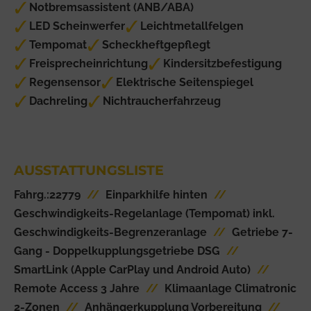
Notbremsassistent (ANB/ABA)
LED Scheinwerfer
Leichtmetallfelgen
Tempomat
Scheckheftgepflegt
Freisprecheinrichtung
Kindersitzbefestigung
Regensensor
Elektrische Seitenspiegel
Dachreling
Nichtraucherfahrzeug
AUSSTATTUNGSLISTE
Fahrg.:22779
//
Einparkhilfe hinten
//
Geschwindigkeits-Regelanlage (Tempomat) inkl.
Geschwindigkeits-Begrenzeranlage
//
Getriebe 7-
Gang - Doppelkupplungsgetriebe DSG
//
SmartLink (Apple CarPlay und Android Auto)
//
Remote Access 3 Jahre
//
Klimaanlage Climatronic
2-Zonen
//
Anhängerkupplung Vorbereitung
//